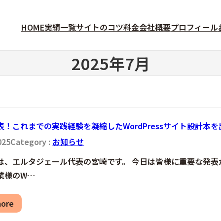
HOME
実績一覧
サイトのコツ
料金
会社概要
プロフィール
2025年7月
表！これまでの実践経験を凝縮したWordPressサイト設計本
025
Category :
お知らせ
は、エルタジェール代表の宮崎です。 今日は皆様に重要な発表
業様のW…
more