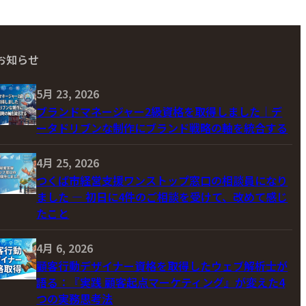
お知らせ
5月 23, 2026
ブランドマネージャー2級資格を取得しました｜デ
ータドリブンな制作にブランド戦略の軸を統合する
4月 25, 2026
つくば市経営支援ワンストップ窓口の相談員になり
ました ― 初日に4件のご相談を受けて、改めて感じ
たこと
4月 6, 2026
顧客行動デザイナー資格を取得したウェブ解析士が
語る：『実践 顧客起点マーケティング』が変えた4
つの実務思考法