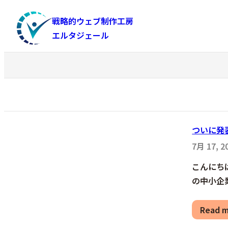
内
戦略的ウェブ制作工房
容
エルタジェール
を
ス
キ
ッ
プ
ついに発
7月 17, 2
こんにち
の中小企
Read 