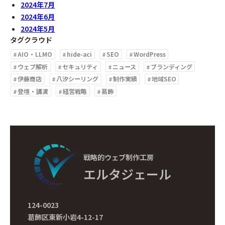
2024年7月
2024年6月
2024年5月
タグクラウド
AIO・LLMO
hide-aci
SEO
WordPress
ウェブ解析
セキュリティ
ニュース
ブランディング
伊藤商店
八汐シーリング
制作実績
地域SEO
登壇・講演
経営戦略
葛飾
戦略的ウェブ制作工房
エルタジェール
124-0023
葛飾区東新小岩4-12-17