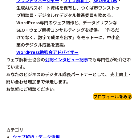
ブランドマネージャー
・
ウェブ解析士
、
SEO検定1級
・
生成AIパスポート資格を保有し、つくば市ワンストッ
プ相談員・デジタル庁デジタル推進委員も務める。
WordPress専門のウェブ制作と、データドリブンな
SEO・ウェブ解析コンサルティングを提供。「作るだ
けでなく、数字で成果を出す」をモットーに、中小企
業のデジタル成長を支援。
WordPress勉強会アドバイザー
ウェブ解析士協会の
公認インタビュー記事
でも専門性が紹介され
ています。
あなたのビジネスのデジタル成長パートナーとして、 売上向上・
問い合わせ増加まで伴走します。
お気軽にご相談ください。
プロフィールをみる
カテゴリー
ウェブ解析・データ活用