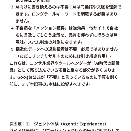
AI向けに書き換えるのは不要
：AIは同義語や文脈を理解で
きます。ロングテールキーワードを網羅する必要はあり
ません。
不自然な「メンション獲得」は逆効果
：他サイトで自社
名に言及してもらう施策を、品質を伴わずに行うのは無
意味。スパム判定の対象になります。
構造化データへの過剰投資は不要
：必須ではありません
（ただしリッチリザルトのためには引き続き有用）。
これらは、コンサル業界やツールベンダーが「AI時代の新常
識」として売り込んでいる項目と重なる部分が多くありま
す。
Google公式が「不要」と言っているものに予算を割く
前に、まず本記事の3本柱に投資すべき
です。
次の波：エージェント体験（Agentic Experiences）
ガイドは最後に、
AIエージェント時代への備え
にも言及して