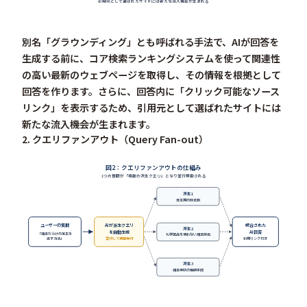
引用元として選ばれたサイトには新たな流入機会が生まれる
別名「グラウンディング」とも呼ばれる手法で、AIが回答を
生成する前に、コア検索ランキングシステムを使って関連性
の高い最新のウェブページを取得し、その情報を根拠として
回答を作ります。さらに、
回答内に「クリック可能なソース
リンク」を表示
するため、引用元として選ばれたサイトには
新たな流入機会が生まれます。
2. クエリファンアウト（Query Fan-out）
図2：クエリファンアウトの仕組み
1つの質問が「複数の派生クエリ」となり並行検索される
派生1
芝生用の除草剤
ユーザーの質問
AIが派生クエリ
統合された
派生2
を自動生成
AI回答
「雑草だらけの芝生を
化学薬品を使わない雑草除去
直す方法」
並行して検索実行
引用リンク付き
派生3
雑草予防の継続手順