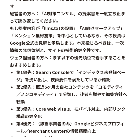
す。
経営者の方へ：「AI対策コンサル」の提案書を一度立ち止ま
って読み返してください。
もし提案内容が「llms.txtの設置」「AI向けマークアップ」
「メンション獲得施策」を中心としているなら、その投資は
Google公式の見解と矛盾します。本来投じるべきは、
一次
情報の発信体制と、サイトの技術的健全性
です。
ウェブ担当者の方へ：まず以下の優先順位で着手することを
おすすめします。
第1優先
：Search Consoleで「インデックス未登録ペー
ジ」を洗い出し、技術要件を満たしているか確認
第2優先
：直近6ヶ月の自社コンテンツを「コモディティ
／ノンコモディティ」で分類し、後者を増やす編集方針へ
転換
第3優先
：Core Web Vitals、モバイル対応、内部リンク
構造の健全化
第4優先
：（該当事業者のみ）Googleビジネスプロフィ
ール／Merchant Centerの情報精度向上