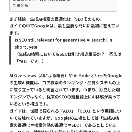
まとめ
まず結論：生成AI検索の最適化は「SEOそのもの」
ガイドの中でGoogleは、最も重要な問いに最初に答えてい
ます。
Is SEO still relevant for generative AI search? In
short, yes!
（生成AI検索においてもSEOは引き続き重要か？ 答えは
「Yes」です。）
AI Overviews（AIによる概要）や AI Mode といったGoogle
の生成AI機能は、
コア検索のランキング・品質システムの上
に成り立っている
と明言されています。つまり、独立した別
エンジンではなく、従来のSEOの延長線上にAI体験が乗って
いるという構造です。
ガイドは、世間で語られる「AEO」「GEO」という用語につ
いても触れていますが、
Googleの立場としては「生成AI検
索の最適化＝検索体験の最適化＝SEO」
であるとしていま