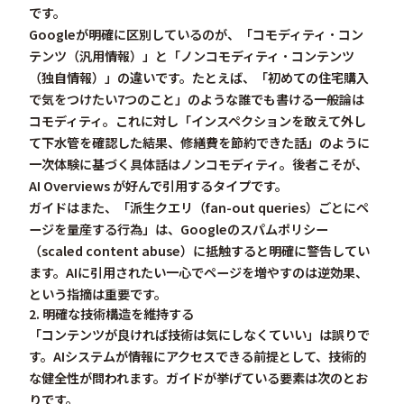
です。
Googleが明確に区別しているのが、
「コモディティ・コン
テンツ（汎用情報）」と「ノンコモディティ・コンテンツ
（独自情報）」
の違いです。たとえば、「初めての住宅購入
で気をつけたい7つのこと」のような誰でも書ける一般論は
コモディティ。これに対し「インスペクションを敢えて外し
て下水管を確認した結果、修繕費を節約できた話」のように
一次体験に基づく具体話はノンコモディティ。後者こそが、
AI Overviews が好んで引用するタイプです。
ガイドはまた、
「派生クエリ（fan-out queries）ごとにペ
ージを量産する行為」は、Googleのスパムポリシー
（scaled content abuse）に抵触する
と明確に警告してい
ます。AIに引用されたい一心でページを増やすのは逆効果、
という指摘は重要です。
2. 明確な技術構造を維持する
「コンテンツが良ければ技術は気にしなくていい」は誤りで
す。AIシステムが情報にアクセスできる前提として、技術的
な健全性が問われます。ガイドが挙げている要素は次のとお
りです。