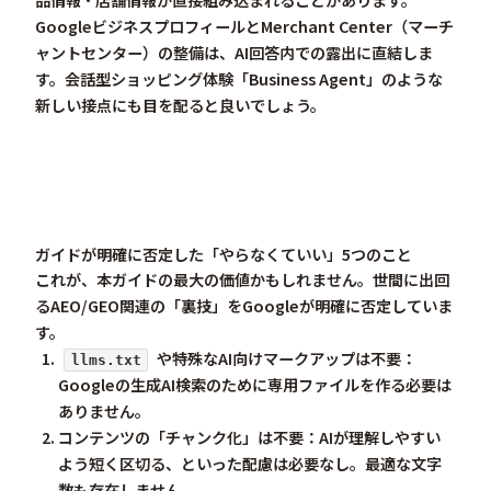
Googleビジネスプロフィール
と
Merchant Center（マーチ
ャントセンター）
の整備は、AI回答内での露出に直結しま
す。会話型ショッピング体験「Business Agent」のような
新しい接点にも目を配ると良いでしょう。
ガイドが明確に否定した「やらなくていい」5つのこと
これが、本ガイドの最大の価値かもしれません。世間に出回
るAEO/GEO関連の「裏技」をGoogleが明確に
否定
していま
す。
や特殊なAI向けマークアップは不要
：
llms.txt
Googleの生成AI検索のために専用ファイルを作る必要は
ありません。
コンテンツの「チャンク化」は不要
：AIが理解しやすい
よう短く区切る、といった配慮は必要なし。最適な文字
数も存在しません。