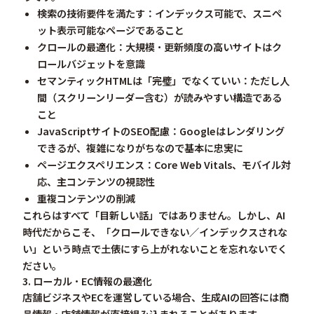
検索の技術要件を満たす
：インデックス可能で、スニペ
ット表示可能なページであること
クロールの最適化
：大規模・更新頻度の高いサイトはク
ロールバジェットを意識
セマンティックHTMLは「完璧」でなくていい
：ただし人
間（スクリーンリーダー含む）が読みやすい構造である
こと
JavaScriptサイトのSEO配慮
：Googleはレンダリング
できるが、複雑になりがちなので基本に忠実に
ページエクスペリエンス
：Core Web Vitals、モバイル対
応、主コンテンツの視認性
重複コンテンツの削減
これらはすべて「目新しい話」ではありません。しかし、AI
時代だからこそ、
「クロールできない／インデックスされな
い」という時点で土俵にすら上がれない
ことを忘れないでく
ださい。
3. ローカル・EC情報の最適化
店舗ビジネスやECを運営している場合、生成AIの回答には商
品情報・店舗情報が直接組み込まれることがあります。