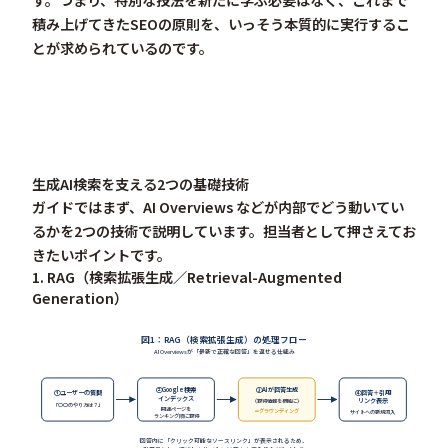
す。つまり、特別な技法を新たに学ぶ必要はなく、これまで
積み上げてきたSEOの原則を、いっそう本質的に実行するこ
とが求められているのです。
生成AI検索を支える2つの基礎技術
ガイドではまず、AI Overviews などが内部でどう動いてい
るかを2つの技術で説明しています。担当者として押さえてお
きたいポイントです。
1. RAG（検索拡張生成／Retrieval-Augmented
Generation）
図1：RAG（検索拡張生成）の処理フロー
AI Overviewsが「最新で正確な回答」を返せる仕組み
②Google検索
③AIが回答生成
①ユーザーの質問
④回答＋引用
インデックス
リンク表示
（取得情報を根拠に）
「○○のやり方は？」
関連ページを
＝グラウンディング
サイトへの新規流入
ランキング順に取得
回答内に「クリック可能なソースリンク」が表示されるため、