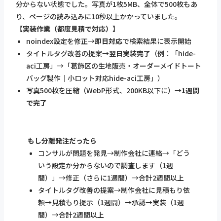
分からない状態でした。写真が1枚5MB、全体で500枚もあ
り、ページの読み込みに10秒以上かかっていました。
【実装作業（都度見積で対応）】
noindex設定を修正→
即日対応
で検索結果に表示開始
タイトルタグ改善の提案→
翌日実装完了
（例：「hide-
aci工房」→「葛飾区の生地販売・オーダーメイドトート
バッグ製作｜小ロット対応hide-aci工房」）
写真500枚を圧縮（WebP形式、200KB以下に）→
1週間
で完了
もし分離発注だったら
コンサルが問題を発見→制作会社に連絡→「どう
いう設定か分からないので調査します（1週
間）」→修正（さらに1週間）→合計2週間以上
タイトルタグ改善の提案→制作会社に見積もり依
頼→見積もり提示（1週間）→承認→実装（1週
間）→合計2週間以上