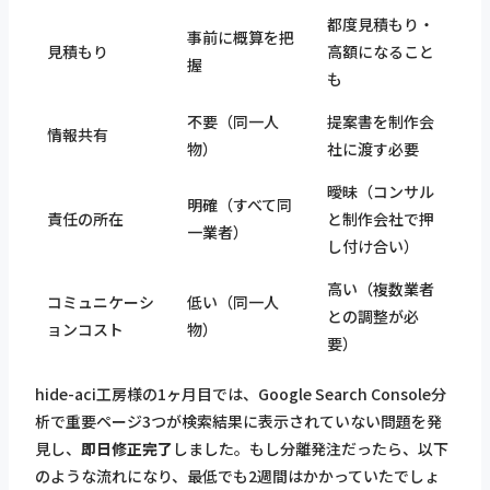
都度見積もり・
事前に概算を把
見積もり
高額になること
握
も
不要（同一人
提案書を制作会
情報共有
物）
社に渡す必要
曖昧（コンサル
明確（すべて同
責任の所在
と制作会社で押
一業者）
し付け合い）
高い（複数業者
コミュニケーシ
低い（同一人
との調整が必
ョンコスト
物）
要）
hide-aci工房様の1ヶ月目では、Google Search Console分
析で重要ページ3つが検索結果に表示されていない問題を発
見し、
即日修正完了
しました。もし分離発注だったら、以下
のような流れになり、最低でも2週間はかかっていたでしょ