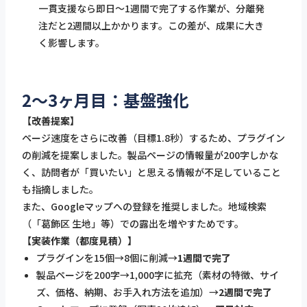
一貫支援なら即日〜1週間で完了する作業が、分離発
注だと2週間以上かかります。この差が、成果に大き
く影響します。
2〜3ヶ月目：基盤強化
【改善提案】
ページ速度をさらに改善（目標1.8秒）するため、プラグイン
の削減を提案しました。製品ページの情報量が200字しかな
く、訪問者が「買いたい」と思える情報が不足していること
も指摘しました。
また、Googleマップへの登録を推奨しました。地域検索
（「葛飾区 生地」等）での露出を増やすためです。
【実装作業（都度見積）】
プラグインを15個→8個に削減→
1週間で完了
製品ページを200字→1,000字に拡充（素材の特徴、サイ
ズ、価格、納期、お手入れ方法を追加）→
2週間で完了