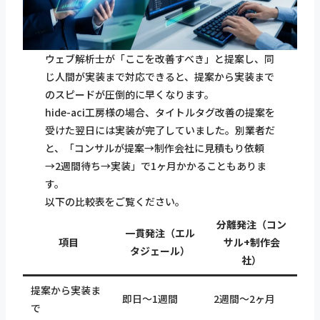
ウェブ解析士が「ここを改善すべき」と提案し、同
じ人間が実装まで対応できると、提案から実装まで
のスピードが圧倒的に早くなります。
hide-aci工房様の場合、タイトルタグ改善の提案を
受けた翌日には実装が完了していました。別業者だ
と、「コンサルが提案→制作会社に見積もり依頼
→2週間待ち→実装」で1ヶ月かかることもありま
す。
以下の比較表をご覧ください。
分離発注（コン
一貫発注（エル
項目
サル+制作会
タジェール）
社）
提案から実装ま
即日〜1週間
2週間〜2ヶ月
で