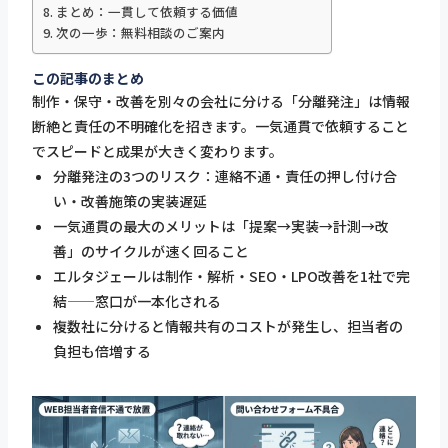
まとめ：一貫して依頼する価値
次の一歩：無料相談のご案内
この記事のまとめ
制作・保守・改善を別々の会社に分ける「分離発注」は情報
断絶と責任の不明確化を招きます。一気通貫で依頼すること
でスピードと成果が大きく変わります。
分離発注の3つのリスク：連絡不通・責任の押し付け合
い・改善施策の実装遅延
一気通貫の最大のメリットは「提案→実装→計測→改
善」のサイクルが速く回ること
エルタジェールは制作・解析・SEO・LPO改善を1社で完
結——窓口が一本化される
複数社に分けると情報共有のコストが発生し、担当者の
負担も倍増する