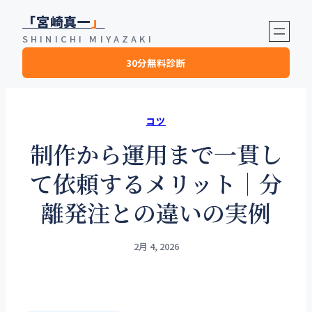
内
「宮崎真一
」
容
SHINICHI MIYAZAKI
を
30分無料診断
ス
キ
ッ
プ
コツ
制作から運用まで一貫し
て依頼するメリット｜分
離発注との違いの実例
2月 4, 2026