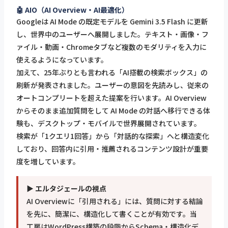
🤖 AIO（AI Overview・AI最適化）
Googleは AI Mode の既定モデルを Gemini 3.5 Flash に更新
し、世界中のユーザーへ展開しました。テキスト・画像・フ
ァイル・動画・Chromeタブなど複数のモダリティを入力に
使えるようになっています。
加えて、25年ぶりとも言われる「AI搭載の検索ボックス」の
刷新が発表されました。ユーザーの意図を先読みし、従来の
オートコンプリートを超えた提案を行います。AI Overview
からそのまま追加質問をして AI Mode の対話へ移行できる体
験も、デスクトップ・モバイルで世界展開されています。
検索が「1クエリ1回答」から「対話的な探索」へと構造変化
しており、回答内に引用・推薦されるコンテンツ設計が重要
度を増しています。
▶ エルタジェールの視点
AI Overviewに「引用される」には、質問に対する結論
を先に、簡潔に、構造化して書くことが有効です。当
工房はWordPress構築の段階からSchema・構造化デ