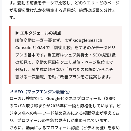
す。変動の前後をデータで比較し、どのクエリ・どのページ
が影響を受けたかを特定する運用が、施策の成否を分けま
す。
▶ エルタジェールの視点
順位変動に一喜一憂せず、まず Google Search
Console と GA4 で「前後比較」をするのがデータドリ
ブンの基本です。当工房はウェブ解析士・SEO検定1級
の知見で、変動の原因をクエリ単位・ページ単位まで
分解し、AI生成に頼らない「あなたの現場だからこそ
書ける一次情報」を軸に改善プランをご提案します。
📍 MEO（マップエンジン最適化）
ローカル検索では、Googleビジネスプロフィール（GBP）
のスパム取り締まりが2026年に一段と厳格化しています。ビ
ジネス名へのキーワード詰め込みによる掲載停止が増えてお
り、プロフィールの早急な見直しが求められています。
さらに、動画によるプロフィール認証（ビデオ認証）を求め