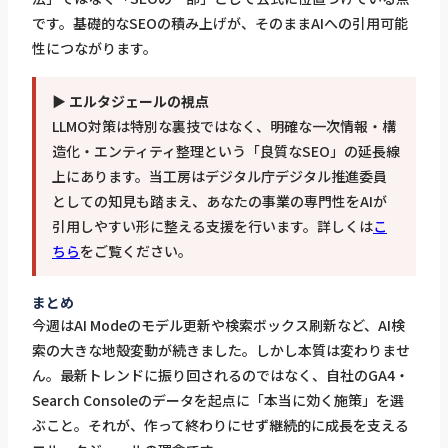
です。基礎的なSEOの積み上げが、そのままAIへの引用可能
性につながります。
▶ エルタジェールの視点
LLMO対策は特別な裏技ではなく、明確な一次情報・構
造化・エンティティ整理という「良質なSEO」の延長線
上にあります。当工房はデジタル庁デジタル推進委員
としての知見も踏まえ、あなたの事業の専門性をAIが
引用しやすい形に整える支援を行います。詳しくは
こ
ちら
をご覧ください。
まとめ
今週はAI Modeのモデル更新や検索ボックス刷新など、AI検
索の大きな地殻変動が続きました。しかし本質は変わりませ
ん。最新トレンドに振り回されるのではなく、自社のGA4・
Search Consoleのデータを起点に「本当に効く施策」を選
ぶこと。それが、作って終わりにせず継続的に成長を支える