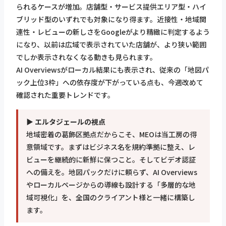
られるケースが増加。店舗型・サービス提供エリア型・ハイ
ブリッド型のいずれでも対象になり得ます。近接性・地域関
連性・レビューの新しさをGoogleがより精緻に判定するよう
になり、以前は広域で表示されていた店舗が、より狭い範囲
でしか表示されなくなる動きも見られます。
AI Overviewsがローカル結果にも表示され、従来の「地図パ
ック上位3枠」への依存度が下がっている点も、今週改めて
確認された重要トレンドです。
▶ エルタジェールの視点
地域密着の葛飾区拠点だからこそ、MEOは当工房の得
意領域です。まずはビジネス名を規約準拠に整え、レ
ビューを継続的に新鮮に保つこと。そしてビデオ認証
への備えを。地図パックだけに頼らず、AI Overviews
やローカルページからの導線も設計する「多層的な地
域可視化」を、全国のクライアント様と一緒に構築し
ます。