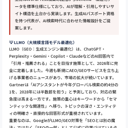
ータを標準仕様にしており、AIが理解・引用しやすいサ
イト構造を土台から実装します。生成AIパスポート資格
を持つ代表が、AI検索時代に合わせた情報設計をご提
案します。
💡 LLMO（大規模言語モデル最適化）
LLMO（GEO：生成エンジン最適化）は、ChatGPT・
Perplexity・Gemini・Copilot・ClaudeなどのAI回答内で
「引用・推薦される」ことを目指す施策として、2026年に完
全に定着しました。今週も新規にAEO/GEOサービスを立ち上
げる事業者のニュースがあり、市場の拡大が続いています。
Gartnerは「AIアシスタントが今年グローバル検索の約4分の
1を、2028年には半数超を担う」と予測しており、対応の緊
急度は高まる一方です。施策の重心はキーワードから「セマ
ンティックな関連性」へ移り、トピックの深さ・エンティテ
ィの明確さ・直接的な回答形式が重視されています。
重要なのは、GoogleがLLMO/GEO対策を「SEOとは別の魔
法」ではなく「SEOの一部」として公式に位置づけている点