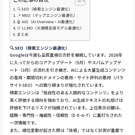
🔍 SEO（検索エンジン最適化）
📍 MEO（マップエンジン最適化）
🤖 AIO（AI Overview・AI最適化）
💡 LLMO（大規模言語モデル最適化）
まとめ
🔍 SEO（検索エンジン最適化）
Googleは今週も品質重視の方針を継続しています。2026年
に入ってからのコアアップデート（5月）やスパムアップデ
ート（3月）の流れを引き継ぎ、AIによる大量生成コンテンツ
の濫用・期限切れドメインの悪用・サイト評判の悪用（パラ
サイトSEO）への取り締まりが強化されています。
検索エンジンは「独自性のある人間的なコンテンツ」をより
高く評価する傾向を強めており、AI生成テキストの丸投げは
評価を下げるリスクが指摘されています。上位表示の鍵は、
経験・専門性・権威性・信頼性（E-E-A-T）に裏打ちされた
一次情報です。
また、順位変動が起きた際は「体感」ではなく計測が重要で