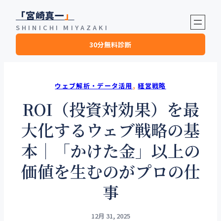
内
「宮崎真一
」
容
SHINICHI MIYAZAKI
を
30分無料診断
ス
キ
ッ
プ
ウェブ解析・データ活用
, 
経営戦略
ROI（投資対効果）を最
大化するウェブ戦略の基
本｜「かけた金」以上の
価値を生むのがプロの仕
事
12月 31, 2025