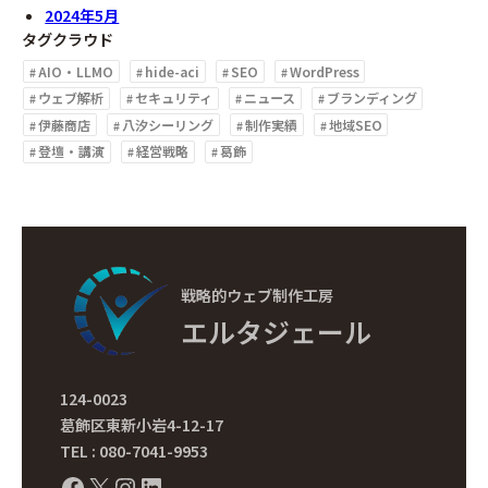
2024年5月
タグクラウド
AIO・LLMO
hide-aci
SEO
WordPress
ウェブ解析
セキュリティ
ニュース
ブランディング
伊藤商店
八汐シーリング
制作実績
地域SEO
登壇・講演
経営戦略
葛飾
戦略的ウェブ制作工房
エルタジェール
124-0023
葛飾区東新小岩4-12-17
TEL : 080-7041-9953
Facebook
X
Instagram
LinkedIn