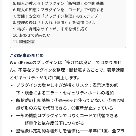
職人が教える！プラグイン「断捨離」の判断基準
職人の知恵：プラグインを「コード」で代用する
実践！安全な「プラグイン整理」の3ステップ
整理の後は「手入れ（運用）」を習慣にせよ
結び：身軽なサイトが、未来を切り拓く
あわせて読みたい
関連記事
この記事のまとめ
WordPressのプラグインは「多ければ良い」ではありませ
ん。不要なプラグインを整理・断捨離することで、表示速度
とセキュリティが同時に向上します。
プラグインの増やしすぎが招くリスク：表示速度の低
下・競合によるエラー・セキュリティホールの増加
断捨離の判断基準：①過去6ヶ月使っていない、②同じ機
能が別の方法で代替できる、③更新が止まっている
一部の機能はプラグインではなくコードで代替できる
——軽量化と依存度低下につながる
整理後は定期的な棚卸しを習慣化——半年に1度、全プラ