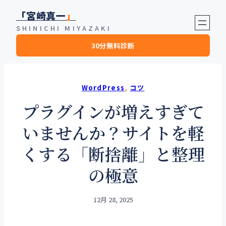
内
「宮崎真一
」
容
SHINICHI MIYAZAKI
を
30分無料診断
ス
キ
ッ
プ
WordPress
, 
コツ
プラグインが増えすぎて
いませんか？サイトを軽
くする「断捨離」と整理
の極意
12月 28, 2025