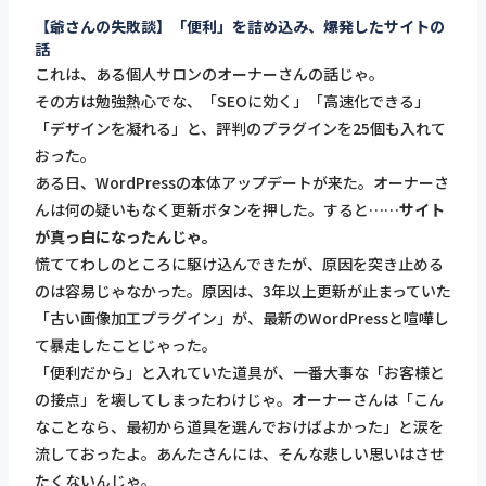
【爺さんの失敗談】「便利」を詰め込み、爆発したサイトの
話
これは、ある個人サロンのオーナーさんの話じゃ。
その方は勉強熱心でな、「SEOに効く」「高速化できる」
「デザインを凝れる」と、評判のプラグインを25個も入れて
おった。
ある日、WordPressの本体アップデートが来た。オーナーさ
んは何の疑いもなく更新ボタンを押した。すると……
サイト
が真っ白になったんじゃ。
慌ててわしのところに駆け込んできたが、原因を突き止める
のは容易じゃなかった。原因は、3年以上更新が止まっていた
「古い画像加工プラグイン」が、最新のWordPressと喧嘩し
て暴走したことじゃった。
「便利だから」と入れていた道具が、一番大事な「お客様と
の接点」を壊してしまったわけじゃ。オーナーさんは「こん
なことなら、最初から道具を選んでおけばよかった」と涙を
流しておったよ。あんたさんには、そんな悲しい思いはさせ
たくないんじゃ。