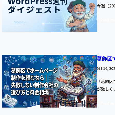
今週（20
Read mo
葛飾区
5月 16, 20
「葛飾区
が激しく
Read mo