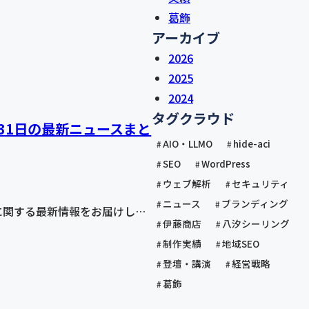
葛飾
アーカイブ
2026
2025
2024
タグクラウド
5月31日の最新ニュースまと
AIO・LLMO
hide-aci
SEO
WordPress
ウェブ解析
セキュリティ
ニュース
ブランディング
LMOに関する最新情報をお届けし…
伊藤商店
八汐シーリング
制作実績
地域SEO
登壇・講演
経営戦略
葛飾