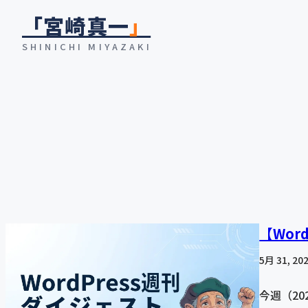
内
「宮崎真一
」
容
SHINICHI MIYAZAKI
を
ス
キ
ッ
プ
【Wor
5月 31, 20
今週（20