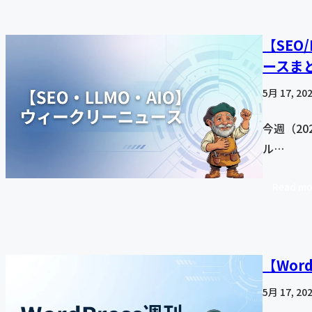
【SEO
ースま
5月 17, 20
今週（20
ル…
Read mo
【Wor
5月 17, 20