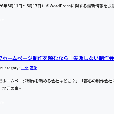
26年5月11日〜5月17日）のWordPressに関する最新情報をお届
re
でホームページ制作を頼むなら｜失敗しない制作
26
Category :
コツ
, 
葛飾
でホームページ制作を頼める会社はどこ？」「都心の制作会社
、地元の事…
re