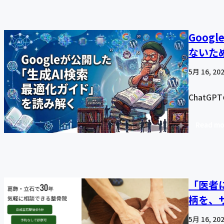
Goog
ないた
5月 16, 20
ChatGP
Read mo
「医者
柄を、
5月 16, 20