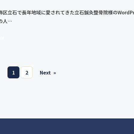
飾区立石で長年地域に愛されてきた立石鍼灸整骨院様のWordPr
の人…
re
1
2
Next
»