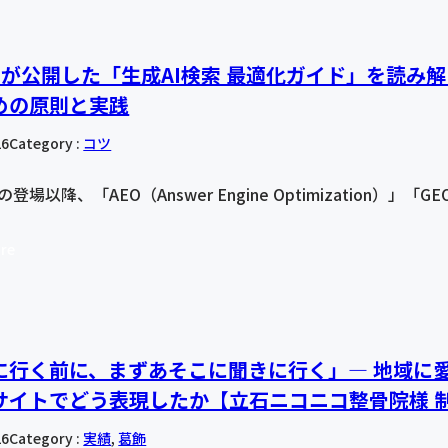
leが公開した「生成AI検索 最適化ガイド」を読み解く
めの原則と実践
26
Category :
コツ
Tの登場以降、「AEO（Answer Engine Optimization）」「G
re
に行く前に、まずあそこに聞きに行く」― 地域に
サイトでどう表現したか【立石ニコニコ整骨院様 
26
Category :
実績
, 
葛飾