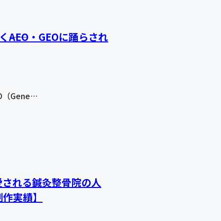
――AEO・GEOに踊らされ
EO（Gene…
愛される鍼灸整骨院の人
制作実績】