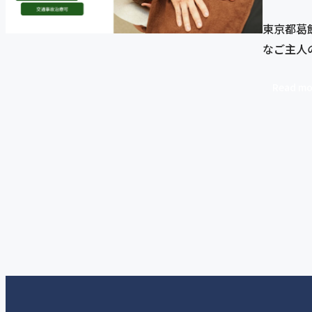
東京都葛
なご主人
Read mo