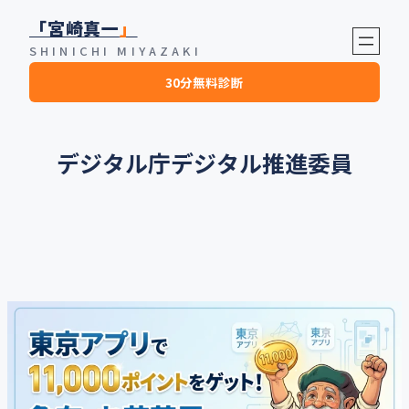
内
「宮崎真一
」
容
SHINICHI MIYAZAKI
を
30分無料診断
ス
キ
ッ
プ
デジタル庁デジタル推進委員