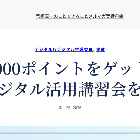
宮崎真一のこと
できること
メルマガ
実績
料金
デジタル庁デジタル推進委員
, 
実績
,000ポイントをゲ
ジタル活用講習会
3月 26, 2026