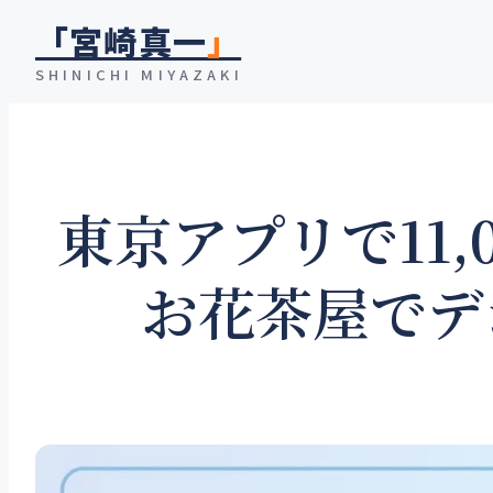
内
「宮崎真一
」
容
SHINICHI MIYAZAKI
を
ス
キ
ッ
東京アプリで11
プ
お花茶屋でデ