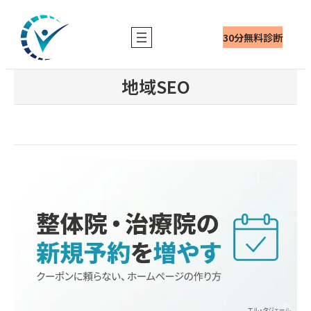
内
容
30分無料診断
を
ス
キ
地域SEO
ッ
プ