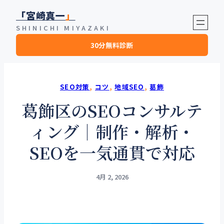
内
「宮崎真一
」
容
SHINICHI MIYAZAKI
を
30分無料診断
ス
キ
ッ
プ
SEO対策
, 
コツ
, 
地域SEO
, 
葛飾
葛飾区のSEOコンサルテ
ィング｜制作・解析・
SEOを一気通貫で対応
4月 2, 2026