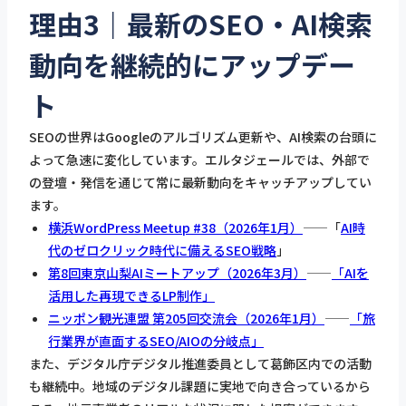
理由3｜最新のSEO・AI検索
動向を継続的にアップデー
ト
SEOの世界はGoogleのアルゴリズム更新や、AI検索の台頭に
よって急速に変化しています。エルタジェールでは、外部で
の登壇・発信を通じて常に最新動向をキャッチアップしてい
ます。
横浜WordPress Meetup #38（2026年1月）
——「
AI時
代のゼロクリック時代に備えるSEO戦略
」
第8回東京山梨AIミートアップ（2026年3月）
——
「AIを
活用した再現できるLP制作」
ニッポン観光連盟 第205回交流会（2026年1月）
——
「旅
行業界が直面するSEO/AIOの分岐点」
また、デジタル庁デジタル推進委員として葛飾区内での活動
も継続中。地域のデジタル課題に実地で向き合っているから