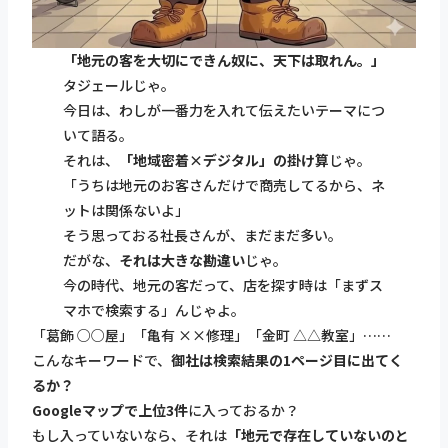
「地元の客を大切にできん奴に、天下は取れん。」
タジェールじゃ。
今日は、わしが一番力を入れて伝えたいテーマにつ
いて語る。
それは、
「地域密着×デジタル」の掛け算
じゃ。
「うちは地元のお客さんだけで商売してるから、ネ
ットは関係ないよ」
そう思っておる社長さんが、まだまだ多い。
だがな、
それは大きな勘違い
じゃ。
今の時代、地元の客だって、店を探す時は「まずス
マホで検索する」んじゃよ。
「葛飾 ○○屋」「亀有 ××修理」「金町 △△教室」……
こんなキーワードで、
御社は検索結果の1ページ目に出てく
るか？
Googleマップで上位3件
に入っておるか？
もし入っていないなら、それは
「地元で存在していないのと