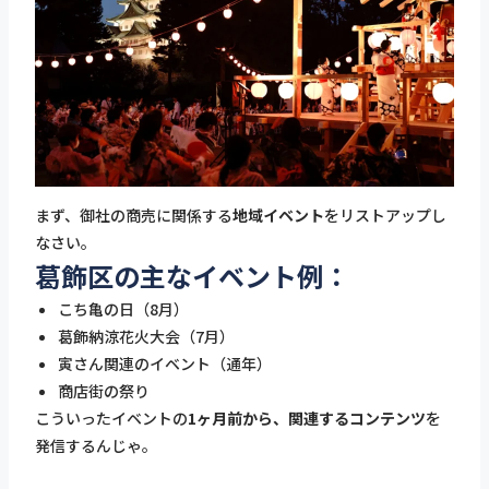
まず、御社の商売に関係する
地域イベント
をリストアップし
なさい。
葛飾区の主なイベント例：
こち亀の日（8月）
葛飾納涼花火大会（7月）
寅さん関連のイベント（通年）
商店街の祭り
こういったイベントの
1ヶ月前から、関連するコンテンツ
を
発信するんじゃ。