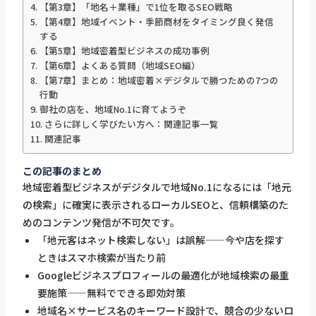
【第3章】「地名＋業種」で1位を取るSEO戦略
【第4章】地域イベント・季節商材をタイミング良く発信
する
【第5章】地域密着型ビジネスの成功事例
【第6章】よくある質問（地域SEO編）
【第7章】まとめ：地域密着×デジタルで勝つための7つの
行動
御社の店を、地域No.1に育てようぞ
さらに詳しく学びたい方へ：関連記事一覧
関連記事
この記事のまとめ
地域密着型ビジネスがデジタルで地域No.1になるには「地元
の検索」に確実に表示されるローカルSEOと、信頼構築のた
めのコンテンツ発信が不可欠です。
「地元客はネット検索しない」は誤解——今や店を探す
ときはスマホ検索が当たり前
Googleビジネスプロフィールの最適化が地域検索の最重
要施策——無料でできる即効対策
地域名×サービス名のキーワード設計で、競合の少ないロ