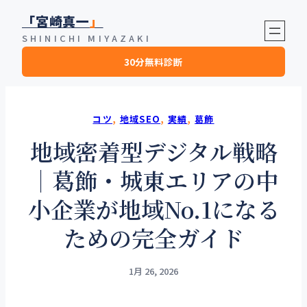
内
「宮崎真一
」
容
SHINICHI MIYAZAKI
を
30分無料診断
ス
キ
ッ
プ
コツ
, 
地域SEO
, 
実績
, 
葛飾
地域密着型デジタル戦略
｜葛飾・城東エリアの中
小企業が地域No.1になる
ための完全ガイド
1月 26, 2026