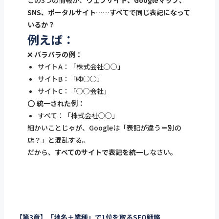
この3つの情報が、
ウェブサイト、Googleマップ、
SNS、ポータルサイト……すべてで同じ表記になって
いるか？
例えば：
❌
バラバラの例：
サイトA：「株式会社○○」
サイトB：「㈱○○」
サイトC：「○○会社」
⭕
統一された例：
すべて：「株式会社○○」
細かいことじゃが、Googleは「表記が違う＝別の
店？」と混乱する。
だから、
すべてのサイトで表記を統一
しなさい。
【第3章】「地名＋業種」で1位を取るSEO戦略