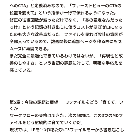
へのCTA」と定義済みなので、「ファーストビューのCTAの
位置を変えて」という指示が一行で伝わるようになった。
修正の往復回数が減っただけでなく、「あの設定なんだった
っけ」という記憶の引き出しに使うコストがほぼゼロになっ
たのも大きな改善点だった。ファイルを見れば設計の意図が
全部入っているので、数週間後に追加ページを作る際にもス
ムーズに再開できる。
まだ完全に最適化できているわけではないが、「
再現性と改
善のしやすさ
」という当初の課題に対して、明確な手応えを
感じている。
第5章：今後の課題と展望——3ファイルをどう「育てて」い
くか
ワークフローの骨格はできた。次の課題は、この3つのMDフ
ァイルを
どう継続的に育てていくか
だ。
現状では、LPを1つ作るたびに3ファイルを一から書き起こし