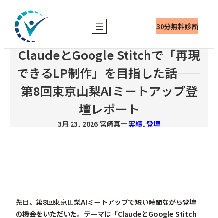
内
容
30分無料診断
を
ス
ClaudeとGoogle Stitchで「再現
キ
ッ
できるLP制作」を目指した話——
プ
第8回東京山梨AIミートアップ登
壇レポート
3月 23, 2026
宮崎真一
実績
, 
登壇
先日、第8回東京山梨AIミートアップで短い時間ながら登壇
の機会をいただいた。テーマは「ClaudeとGoogle Stitch