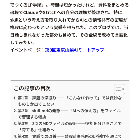
でつくるLP手順」。時間は短かったけれど、資料をまとめる
過程でClaudeやStitchへの自分の理解が整理され、特に
skillという考え方を取り入れてからAIとの情報共有の密度が
格段に変わった
という実感を得られた。このブログでは、当
日話しきれなかった部分も含めて、その全貌を改めて言語化
してみたい。
イベントページ：
第8回東京山梨AIミートアップ
この記事の目次
第1章：課題の深掘り——「こんなLP作って」では微妙な
ものしか出てこない
第2章：skill.mdの発想——「AIへの伝え方」をファイル
で管理する転換
第3章：3つのMDファイルの設計——役割を分けることで
「育てる」仕組みへ
第4章：実践での改善——碧設計事務所のLP制作を通じて