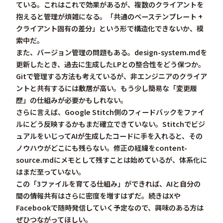
ている。これはこれで効果があるが、複数のクライアントを
抱えると管理が煩雑になる。「共通のベーステンプレート +
クライアント固有の差分」という形で構造化できないか、模
索中だ。
また、
バージョン管理
の問題もある。design-system.mdを
更新したとき、過去に生成したLPとの整合性をどう保つか。
Gitで管理する方法も考えているが、非エンジニアのクライア
ントと共有するには敷居が高い。もう少し簡易な「変更履
歴」の仕組みが必要かもしれない。
さらに言えば、
Google Stitch側のフィードバックをファイ
ルにどう反映するか
もまだ確立できていない。Stitchでビジ
ュアルをいじってAIが生成したコードに手を入れると、その
ノウハウがどこにも残らない。修正の経緯をcontent-
source.mdにメモとして残すことは始めているが、体系化に
はまだ至っていない。
この「3ファイルを育てる仕組み」ができれば、AIと自分の
間の情報共有はさらに密度を増すはずだ。続きはXや
Facebookで随時発信していく予定なので、興味のある方は
ぜひつながってほしい。