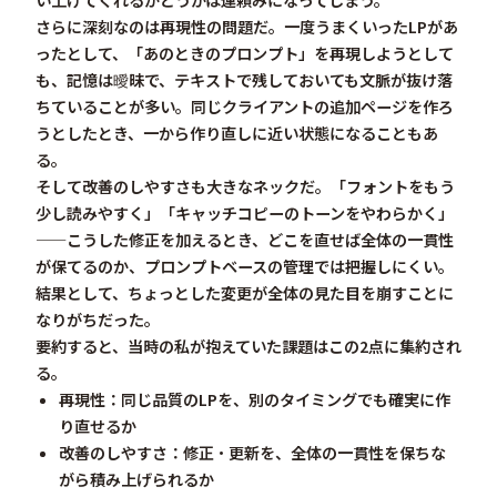
さらに深刻なのは
再現性の問題
だ。一度うまくいったLPがあ
ったとして、「あのときのプロンプト」を再現しようとして
も、記憶は曖昧で、テキストで残しておいても文脈が抜け落
ちていることが多い。同じクライアントの追加ページを作ろ
うとしたとき、一から作り直しに近い状態になることもあ
る。
そして
改善のしやすさ
も大きなネックだ。「フォントをもう
少し読みやすく」「キャッチコピーのトーンをやわらかく」
——こうした修正を加えるとき、どこを直せば全体の一貫性
が保てるのか、プロンプトベースの管理では把握しにくい。
結果として、ちょっとした変更が全体の見た目を崩すことに
なりがちだった。
要約すると、当時の私が抱えていた課題はこの2点に集約され
る。
再現性
：同じ品質のLPを、別のタイミングでも確実に作
り直せるか
改善のしやすさ
：修正・更新を、全体の一貫性を保ちな
がら積み上げられるか