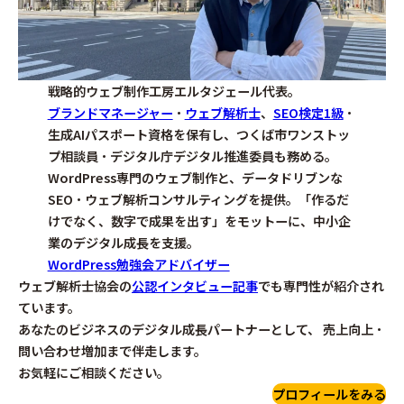
戦略的ウェブ制作工房エルタジェール代表。
ブランドマネージャー
・
ウェブ解析士
、
SEO検定1級
・
生成AIパスポート資格を保有し、つくば市ワンストッ
プ相談員・デジタル庁デジタル推進委員も務める。
WordPress専門のウェブ制作と、データドリブンな
SEO・ウェブ解析コンサルティングを提供。「作るだ
けでなく、数字で成果を出す」をモットーに、中小企
業のデジタル成長を支援。
WordPress勉強会アドバイザー
ウェブ解析士協会の
公認インタビュー記事
でも専門性が紹介され
ています。
あなたのビジネスのデジタル成長パートナーとして、 売上向上・
問い合わせ増加まで伴走します。
お気軽にご相談ください。
プロフィールをみる