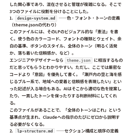
した関心事であり、混在させると管理が複雑になる。そこで
3つのファイルに役割を分けることにした。
1.
——色・フォント・トーンの定義
design-system.md
（theme.jsonの代わり）
このファイルには、そのLPのビジュアル的な「憲法」を書
く。使う色のカラーコード、フォントの種類とウェイト、余
白の基準、ボタンのスタイル、全体のトーン（明るく活発
か、落ち着いた信頼感か、など）。
エンジニアやデザイナーなら
に相当するもの
theme.json
だと思ってもらうとわかりやすい。ただし、ここでは厳密な
コードより「意図」を優先して書く。「瀬戸内の空と海を感
じるブルー系で、地域への愛着と信頼感を表現したい」とい
った記述が入る場合もある。AIはそこから適切な色を提案し
たり、一貫したトーンを保ったりする判断材料にしてくれ
る。
このファイルがあることで、「全体のトーンはこれ」という
基準点が生まれ、Claudeへの指示のたびにゼロから説明す
る必要がなくなる。
2.
——セクション構成と順序の定義
lp-structure.md