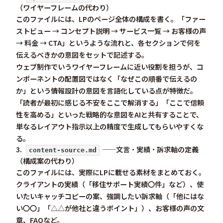
（ワイヤーフレームの代わり）
このファイルには、LPのページ全体の構成を書く。「ファー
ストビュー → コンセプト説明 → サービス一覧 → お客様の声
→ 料金 → CTA」というような流れと、各セクションで何を
伝えるべきかの意図をセットで記述する。
ウェブ制作でいうワイヤーフレームに近い役割を担うが、コ
ンポーネントの配置図ではなく「なぜこの順番で伝えるの
か」という
情報設計の意図
を言語化している点が特徴だ。
「読者が最初に感じる不安をここで解消する」「ここで信頼
性を高める」といった戦略的な意図をAIと共有することで、
単なるレイアウト指示以上の精度で生成してもらいやすくな
る。
3.
——文言・実績・訴求軸の定義
content-source.md
（構成案の代わり）
このファイルには、実際にLPに載せる素材をまとめておく。
クライアントの実績（「移住サポート実績〇件」など）、使
いたいキャッチコピーの案、強調したい訴求軸（「他にはな
い〇〇」「△△が他社と違うポイント」）、お客様の声の文
章、FAQなど。