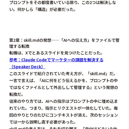
プロンプトをその都度書いている限り、この2つは解決しな
い。何かしら「構造」が必要だった。
第2章：skill.mdの発想——「AIへの伝え方」をファイルで管
理する転換
転機は、Xでとあるスライドを見つけたことだった。
参考：Claude Codeでマーケターの課題を解決する
（Speaker Deck）
このスライドで紹介されていた考え方が、「
skill.md
」だ。
一言で言えば、「AIに何をどう伝えるかを、プロンプトの中
ではなく
ファイルとして外出しして管理する
」という発想の
転換だ。
従来のやり方では、AIへの指示はプロンプトの中に埋め込ま
れていた。つまり、指示とリクエストが一体化していた。毎
回のやりとりのたびにコンテキストが消え、次のセッション
では一から説明し直す必要があった。
skill.mdの考え方は、それを切り離す。「自分はどういう仕