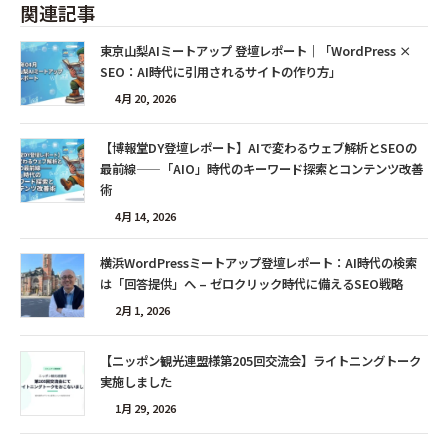
関連記事
東京山梨AIミートアップ 登壇レポート｜「WordPress ×
SEO：AI時代に引用されるサイトの作り方」
4月 20, 2026
【博報堂DY登壇レポート】AIで変わるウェブ解析とSEOの
最前線——「AIO」時代のキーワード探索とコンテンツ改善
術
4月 14, 2026
横浜WordPressミートアップ登壇レポート：AI時代の検索
は「回答提供」へ – ゼロクリック時代に備えるSEO戦略
2月 1, 2026
【ニッポン観光連盟様第205回交流会】ライトニングトーク
実施しました
1月 29, 2026