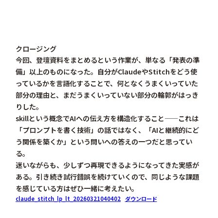
クロージング
今回、登壇資料をまとめるという作業が、単なる「発表の準
備」以上のものになった。自分がClaudeやStitchをどう使
っているかを言語化することで、
何となくうまくいっていた
部分の理由と、まだうまくいっていない部分の輪郭
がはっき
りした。
skillという概念でAIへの伝え方を構造化すること——これは
「プロンプトを書く技術」の話ではなく、「AIと継続的にど
う関係を築くか」という問いへの答えの一つだと思ってい
る。
迷いながらも、少しずつ再現できるようになってきた実感が
ある。引き続き試行錯誤を続けていくので、同じような課題
を感じている方はぜひ一緒に考えたい。
claude_stitch_lp_lt_20260321040402
ダウンロード