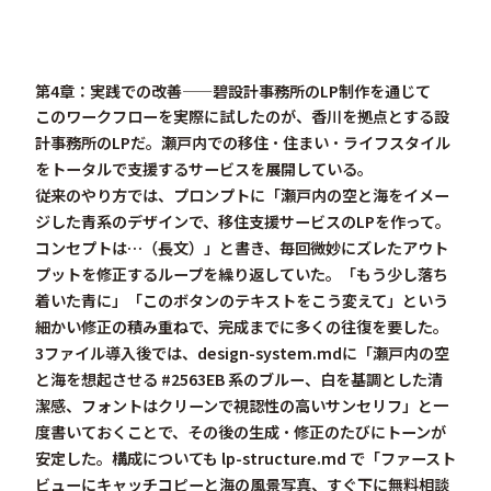
第4章：実践での改善——碧設計事務所のLP制作を通じて
このワークフローを実際に試したのが、香川を拠点とする設
計事務所のLPだ。瀬戸内での移住・住まい・ライフスタイル
をトータルで支援するサービスを展開している。
従来のやり方
では、プロンプトに「瀬戸内の空と海をイメー
ジした青系のデザインで、移住支援サービスのLPを作って。
コンセプトは…（長文）」と書き、毎回微妙にズレたアウト
プットを修正するループを繰り返していた。「もう少し落ち
着いた青に」「このボタンのテキストをこう変えて」という
細かい修正の積み重ねで、完成までに多くの往復を要した。
3ファイル導入後
では、design-system.mdに「瀬戸内の空
と海を想起させる #2563EB 系のブルー、白を基調とした清
潔感、フォントはクリーンで視認性の高いサンセリフ」と一
度書いておくことで、その後の生成・修正のたびにトーンが
安定した。構成についても lp-structure.md で「ファースト
ビューにキャッチコピーと海の風景写真、すぐ下に無料相談