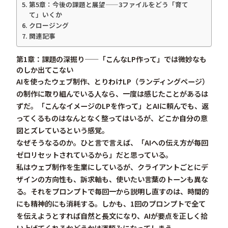
第5章：今後の課題と展望——3ファイルをどう「育て
て」いくか
クロージング
関連記事
第1章：課題の深掘り——「こんなLP作って」では微妙なも
のしか出てこない
AIを使ったウェブ制作、とりわけLP（ランディングページ）
の制作に取り組んでいる人なら、一度は感じたことがあるは
ずだ。「こんなイメージのLPを作って」とAIに頼んでも、返
ってくるものはなんとなく整ってはいるが、
どこか自分の意
図とズレている
という感覚。
なぜそうなるのか。ひと言で言えば、「AIへの伝え方が毎回
ゼロリセットされているから」だと思っている。
私はウェブ制作を生業にしているが、クライアントごとにデ
ザインの方向性も、訴求軸も、使いたい言葉のトーンも異な
る。それをプロンプトで毎回一から説明し直すのは、時間的
にも精神的にも消耗する。しかも、1回のプロンプトで全て
を伝えようとすれば自然と長文になり、AIが要点を正しく拾
い上げてくれるかどうかは運頼みになってしまう。