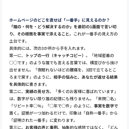
ホームページのどこを直せば「一番手」に見えるのか？
「誰の・何を・どう解決するのか」を最初の1画面で言い切
り、その根拠を事実で添えること
。これが一番手の見え方の
土台です。
具体的には、次の3か所から手を入れます。
第一に、
トップの一行（キャッチコピー）
。「地域密着の
◯◯です」のような誰でも言える言葉では、横並びから抜け
出せません。「夜眠れないほどの腰痛を、3回で立てるとこ
ろまで戻す」のように、
相手の悩みと、あなたが返せる結果
を具体的に
書きます。
第二に、
実績の見せ方
。「多くのお客様に喜ばれています」
は、数字がない限り誰の記憶にも残りません。「来院◯名」
「リピート率◯%」「◯年で◯件」のように、
事実を数字で
置く。証拠が一つ加わるだけで、印象は「自称一番手」から
「証明された一番手」に変わります。
第三に、
お客様の声と事例
。抽象的な感想ではなく、「どん