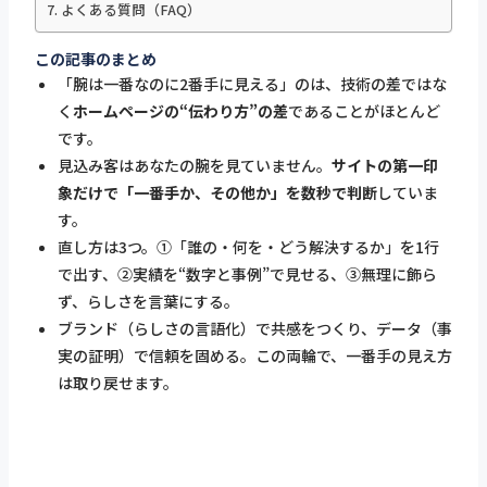
よくある質問（FAQ）
この記事のまとめ
「腕は一番なのに2番手に見える」のは、技術の差ではな
く
ホームページの“伝わり方”の差
であることがほとんど
です。
見込み客はあなたの腕を見ていません。
サイトの第一印
象だけで「一番手か、その他か」を数秒で判断
していま
す。
直し方は3つ。①「誰の・何を・どう解決するか」を1行
で出す、②実績を“数字と事例”で見せる、③無理に飾ら
ず、らしさを言葉にする。
ブランド（らしさの言語化）で共感をつくり、データ（事
実の証明）で信頼を固める。この両輪で、一番手の見え方
は取り戻せます。