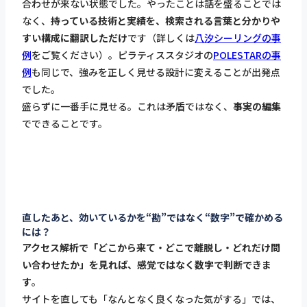
合わせが来ない状態でした。やったことは話を盛ることでは
なく、
持っている技術と実績を、検索される言葉と分かりや
すい構成に翻訳しただけ
です（詳しくは
八汐シーリングの事
例
をご覧ください）。ピラティススタジオの
POLESTARの事
例
も同じで、強みを正しく見せる設計に変えることが出発点
でした。
盛らずに一番手に見せる。これは矛盾ではなく、
事実の編集
でできることです。
直したあと、効いているかを“勘”ではなく“数字”で確かめる
には？
アクセス解析で「どこから来て・どこで離脱し・どれだけ問
い合わせたか」を見れば、感覚ではなく数字で判断できま
す
。
サイトを直しても「なんとなく良くなった気がする」では、