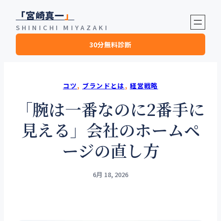
内
「宮崎真一
」
容
SHINICHI MIYAZAKI
を
30分無料診断
ス
キ
ッ
プ
コツ
, 
ブランドとは
, 
経営戦略
「腕は一番なのに2番手に
見える」会社のホームペ
ージの直し方
6月 18, 2026