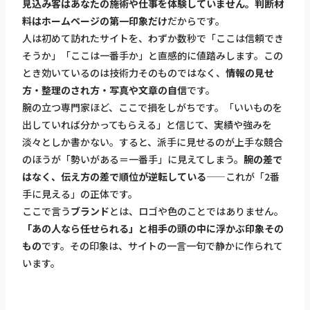
見込み客はあなたの施術や仕事を体験していません。判断材
料はホームページの第一印象だけ
だからです。
人は初めて訪れたサイトを、わずか数秒で「ここは信頼でき
そうか」「ここは一番手か」と直感的に値踏みします。この
とき効いているのは技術力そのものではなく、
情報の見せ
方・整理のされ方・写真や文章の自信
です。
腕の立つ専門家ほど、ここで損をしがちです。「いいものを
出していれば分かってもらえる」と信じて、実績や強みを
淡々としか書かない。すると、派手に見せるのが上手な競合
のほうが「勢いがある＝一番手」に見えてしまう。
腕の差で
はなく、伝え方の差で順位が逆転している
——これが「2番
手に見える」の正体です。
ここで言う
ブランド
とは、ロゴや色のことではありません。
「あの人なら任せられる」と相手の頭の中に浮かぶ印象その
もの
です。その印象は、サイトの一言一句で静かに作られて
います。