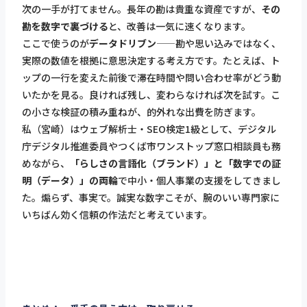
次の一手が打てません。長年の勘は貴重な資産ですが、
その
勘を数字で裏づける
と、改善は一気に速くなります。
ここで使うのが
データドリブン
——勘や思い込みではなく、
実際の数値を根拠に意思決定する考え方です。たとえば、ト
ップの一行を変えた前後で滞在時間や問い合わせ率がどう動
いたかを見る。良ければ残し、変わらなければ次を試す。こ
の小さな検証の積み重ねが、的外れな出費を防ぎます。
私（宮崎）はウェブ解析士・SEO検定1級として、デジタル
庁デジタル推進委員やつくば市ワンストップ窓口相談員も務
めながら、
「らしさの言語化（ブランド）」と「数字での証
明（データ）」の両輪
で中小・個人事業の支援をしてきまし
た。煽らず、事実で。誠実な数字こそが、腕のいい専門家に
いちばん効く信頼の作法だと考えています。