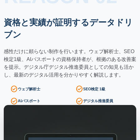
資格と実績が証明するデータドリ
ブン
感性だけに頼らない制作を行います。ウェブ解析士、SEO
検定1級、AIパスポートの資格保持者が、根拠のある改善案
を提示。デジタル庁デジタル推進委員としての知見も活か
し、最新のデジタル活用を分かりやすく解説します。
check_circle
check_circle
ウェブ解析士
SEO検定 1級
check_circle
check_circle
AIパスポート
デジタル推進委員