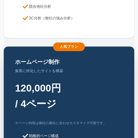
check
競合他社分析
check
3C分析（御社の強み分析）
人気プラン
ホームページ制作
集客に特化したサイトを構築
120,000円
/ 4ページ
※ページ内容は御社の都合に合わせカスタマイズ可能です。
check
戦略的ページ構成