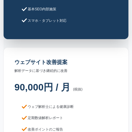
check
基本SEO内部施策
check
スマホ・タブレット対応
ウェブサイト改善提案
解析データに基づき継続的に改善
90,000円 / 月
(税抜)
check
ウェブ解析士による健康診断
check
定期数値解析レポート
check
改善ポイントのご報告