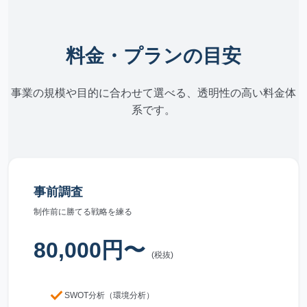
料金・プランの目安
事業の規模や目的に合わせて選べる、透明性の高い料金体
系です。
事前調査
制作前に勝てる戦略を練る
80,000円〜
(税抜)
check
SWOT分析（環境分析）