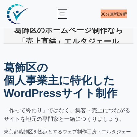
内
容
30分無料診断
を
ス
葛飾区のホームページ制作なら
キ
ッ
「売上直結」エルタジェール
プ
葛飾区の
個人事業主に特化した
WordPressサイト制作
「作って終わり」ではなく、集客・売上につながる
サイトを地元の専門家と一緒につくりましょう。
東京都葛飾区を拠点とするウェブ制作工房・エルタジェー