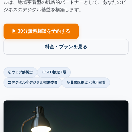
ルは、地域密着型の戦略的パートナーとして、あなたのビ
ジネスのデジタル基盤を構築します。
▶ 30分無料相談を予約する
料金・プランを見る
verified
leaderboard
ウェブ解析士
SEO検定 1級
account_balance
location_on
デジタル庁デジタル推進委員
葛飾区拠点・地元密着