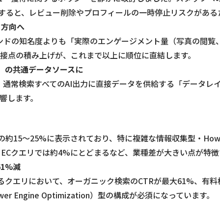
すると、レビュー削除やプロフィールの一時停止リスクがある
る方向へ
ランドの知名度よりも「実際のエンゲージメント量（写真の閲覧
接点の積み上げが、これまで以上に順位に直結します。
rch）の共通データソースに
e マップ・通常検索すべてのAI出力に直接データを供給する「デ
響します。
全検索クエリの約15〜25%に表示されており、特に複雑な情報収集型
、ECクエリでは約4%にとどまるなど、業種差が大きい点が特徴
61%減
が表示されるクエリにおいて、オーガニック検索のCTRが最大61%
Engine Optimization）型の構成が必須になっています。