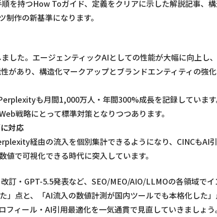
付きの手順を持つHow Toガイド、定義をクリアに示した解説記
ンツ制作の新基準になります。
5」を発表しました。エージェンティックAIとしての性能が大幅に
可能性があり、構造化マークアップとブランドエンティティの強
rplexityも月間1,000万人・年間300%成長を記録してい
Web戦略にとって標準対策となりつつあります。
グに対応
ini・Perplexity経由の流入を個別集計できるようになり、C
に数値で可視化できる時代に突入しています。
・GPT-5.5発表など、SEO/MEO/AIO/LLMOの各領
った」点と、「AI流入の数値計測が国内ツールでも本格化した
ロフィール・AI引用最適化を一気通貫で見直していきましょう