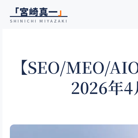
内
「宮崎真一
」
容
SHINICHI MIYAZAKI
を
ス
キ
ッ
【SEO/MEO/A
プ
2026