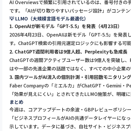
AI Overviewsで頻繁に引用されているのは、番号
です。「AIが切り取りやすいパッセージ設計」がコンテ
💡 LLMO（大規模言語モデル最適化）
1. OpenAIが新モデル「GPT-5.5」を発表（4月23日）
2026年4月23日、OpenAIは新モデル「GPT-5.
す。ChatGPT検索の引用元選定ロジックにも影響する
2. ChatGPT週間利用者は9億人超、Perplexityも急成長
ChatGPTの週間アクティブユーザー数は9億人を突破し、Pe
はや一部の先進企業の話題ではなく、すべての中小企業の
3. 国内ツールがAI流入の個別計測・引用回数モニタリン
Faber Companyの「ミエルカ」がChatGPT・Gem
「効果が見えにくい」とされてきたLLMO施策が、明確
まとめ
今週は、コアアップデートの余波・GBPレビューポリシー改訂
「ビジネスプロフィールがAIの共通データレイヤーにな
示しています。データに基づき、自社サイト・ビジネスプ