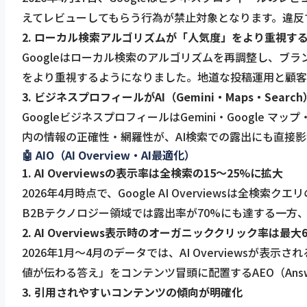
えてレビューしてもらう行為が禁止対象となります。違反
2. ローカル検索アルゴリズムが「人気度」をより重視す
Googleはローカル検索のアルゴリズムを再調整し、ブ
をより重視するようになりました。地道な投稿運用と顧客
3. ビジネスプロフィールがAI（Gemini・Maps・Sea
GoogleビジネスプロフィールはGemini・Googl
内の情報の正確性・網羅性が、AI検索での露出にも直接影
🤖 AIO（AI Overview・AI最適化）
1. AI Overviewsの表示率は全検索の15〜25%に拡大
2026年4月時点で、Google AI Overviewsは
B2Bテクノロジー領域では露出率が70%にも達する一方
2. AI Overviews表示時のオーガニッククリック率は最大
2026年1月〜4月のデータでは、AI Overviews
値が伝わる答え」をコンテンツ冒頭に配置するAEO（Answer 
3. 引用されやすいコンテンツの傾向が明確化