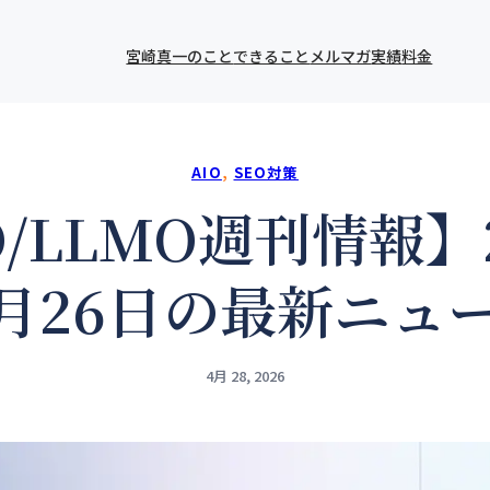
宮崎真一のこと
できること
メルマガ
実績
料金
AIO
, 
SEO対策
IO/LLMO週刊情報】
年4月26日の最新ニュ
4月 28, 2026