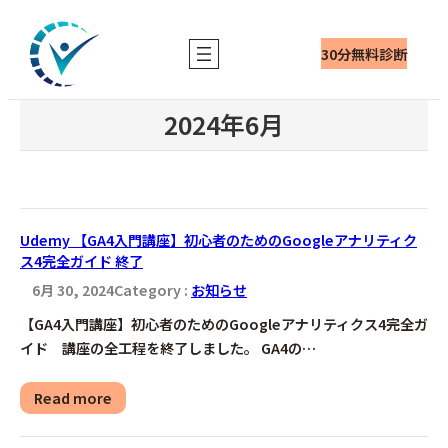
内
容
30分無料診断
を
ス
キ
2024年6月
ッ
プ
Udemy 【GA4入門講座】初心者のためのGoogleアナリティク
ス4完全ガイド 終了
6月 30, 2024
Category :
お知らせ
【GA4入門講座】初心者のためのGoogleアナリティクス4完全ガ
イド 講座の全工程を終了しました。 GA4の…
Read more