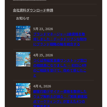
会社資料ダウンロード申請
お知らせ
5月 23, 2026
ブランドマネージャー2級資格を取
得しました｜データドリブンな制作
にブランド戦略の軸を統合する
4月 25, 2026
つくば市経営支援ワンストップ窓口
の相談員になりました ― 初日に4件
のご相談を受けて、改めて感じたこ
と
4月 6, 2026
顧客行動デザイナー資格を取得した
ウェブ解析士が語る：『実践 顧客起
点マーケティング』が変えた4つの
実務思考法