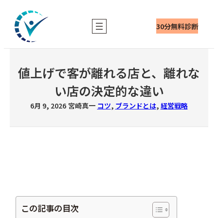
内
容
30分無料診断
を
ス
キ
ッ
値上げで客が離れる店と、離れな
プ
い店の決定的な違い
6月 9, 2026
宮崎真一
コツ
, 
ブランドとは
, 
経営戦略
この記事の目次